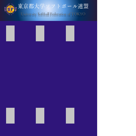
​
東京都大学ソフトボール連盟​
University Softball Federation of TOKYO​
image
image
image
image
image
image